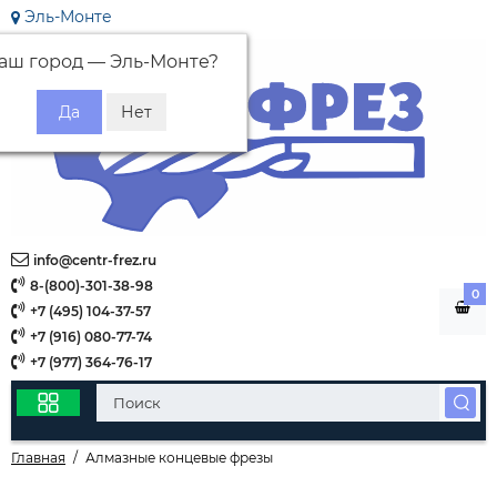
Эль-Монте
аш город —
Эль-Монте
?
info@centr-frez.ru
8-(800)-301-38-98
0
+7 (495) 104-37-57
+7 (916) 080-77-74
+7 (977) 364-76-17
Главная
Алмазные концевые фрезы