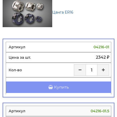
Цанга ER16
04216-01
2342 ₽
Купить
04216-01.5