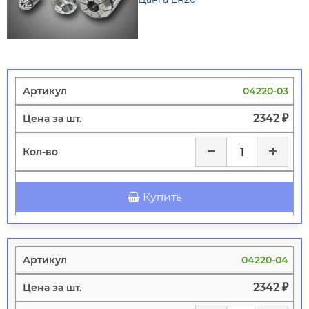
04220-03
2342 ₽
Купить
04220-04
2342 ₽