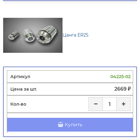
Цанга ER25
04225-02
2669 ₽
Купить