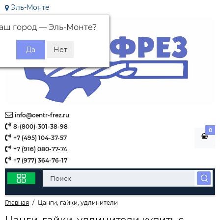
Эль-Монте
аш город —
Эль-Монте
?
info@centr-frez.ru
8-(800)-301-38-98
0
+7 (495) 104-37-57
+7 (916) 080-77-74
+7 (977) 364-76-17
Главная
Цанги, гайки, удлинители