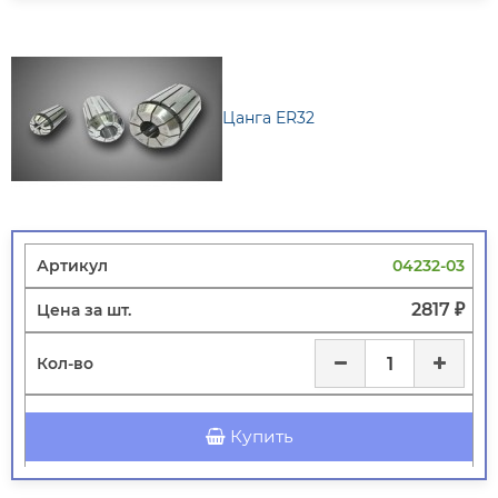
Цанга ER32
04232-03
2817 ₽
Купить