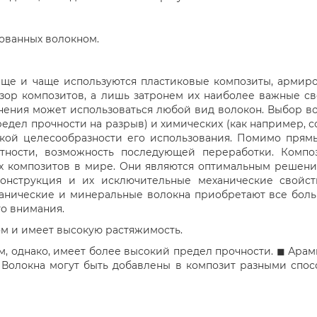
ованных волокном.
чаще и чаще используются пластиковые композиты, арми
зор композитов, а лишь затронем их наиболее важные св
нения может использоваться любой вид волокон. Выбор во
предел прочности на разрыв) и химических (как например
ской целесообразности его использования. Помимо прям
астности, возможность последующей переработки. Комп
х композитов в мире. Они являются оптимальным решение
я конструкция и их исключительные механические свойс
ганические и минеральные волокна приобретают все бол
го внимания.
м и имеет высокую растяжимость.
м, однако, имеет более высокий предел прочности. ◼ Арам
. Волокна могут быть добавлены в композит разными спос