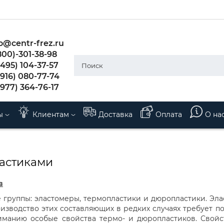
o@centr-frez.ru
800)-301-38-98
495) 104-37-57
(916) 080-77-74
(977) 364-76-17
ы
Клиентам
Доставка
Оплата
О на
ластиками
в
е группы: эластомеры, термопластики и дюропластики. Эл
изводство этих составляющих в редких случаях требует 
манию особые свойства термо- и дюропластиков. Свойст