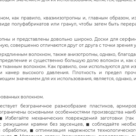
ом, как правило, квазиизотропны и, главным образом, и
 виде полуфабрикатов или гранул, чтобы затем быть пер
опны и представлены довольно широко. Доски для серфинг
ую, совершенно отличаются друг от друга с точки зрения 
рхдлинным волокном, также анизотропны, однако, благо
пределение и существенно большую долю волокон и, как 
 тканным волокном. Как правило, они используются для и
и камер высокого давления. Плотность и предел про
щим значением для их использования, является, однако, и
рованных волокном.
ествует безграничное разнообразие пластиков, армиро
ограничены основными особенностями производства наиб
◼ Избегайте механических повреждений заготовки (так 
е с режущими краями без заусенцев, ◼ соблюдайте необ
 обработки, ◼ оптимизация надежности технологическог