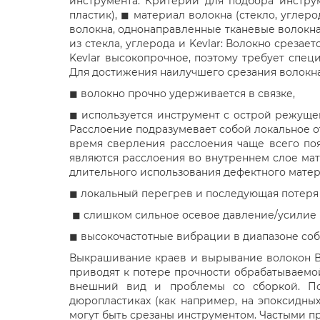
инструмента. Критерии для подбора инстру
пластик), ◼ материал волокна (стекло, углер
волокна, однонаправленные тканевые волокна
из стекла, углерода и Kevlar: Волокно среза
Kevlar высокопрочное, поэтому требует спе
Для достижения наилучшего срезания волокна,
◼ волокно прочно удерживается в связке,
◼ используется инструмент с острой режуще
Расслоение подразумевает собой локальное о
время сверления расслоения чаще всего поя
являются расслоения во внутреннем слое мате
длительного использования дефектного мате
◼ локальный перегрев и последующая потеря 
◼ слишком сильное осевое давление/усилие ра
◼ высокочастотные вибрации в диапазоне собс
Выкрашивание краев и вырывание волокон В
приводят к потере прочности обрабатываемо
внешний вид и проблемы со сборкой. Пов
дюропластиках (как например, на эпоксидных
могут быть срезаны инструментом. Частыми п