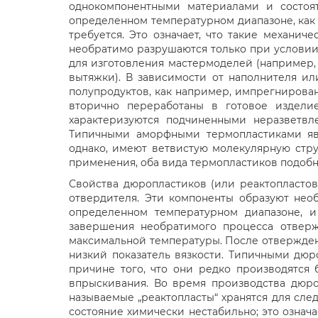
однокомпонентными материалами и состоят
определенном температурном диапазоне, как и
требуется. Это означает, что такие механич
необратимо разрушаются только при условии
для изготовления мастермоделей (например,
вытяжки). В зависимости от наполнителя ил
полупродуктов, как например, импрегнирован
вторично переработаны в готовое издели
характеризуются подчиненными неразветв
Типичными аморфными термопластиками явл
однако, имеют ветвистую молекулярную стру
применения, оба вида термопластиков подоб
Свойства дюропластиков (или реактопласто
отвердителя. Эти компоненты образуют нео
определенном температурном диапазоне, и
завершения необратимого процесса отверж
максимальной температуры. После отверждени
низкий показатель вязкости. Типичными дюр
причине того, что они редко производятся
впрыскивания. Во время производства дюро
называемые „реактопласты“ хранятся для сле
состояние химически нестабильно; это означ