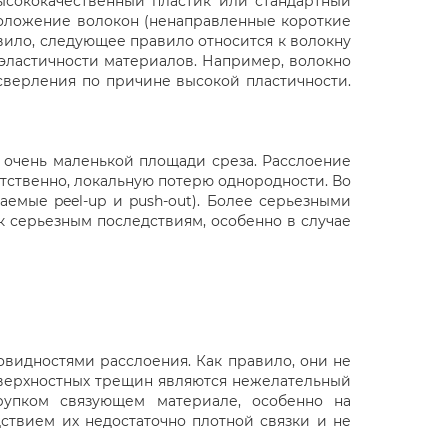
ысококачественный пластик или стандартный
асположение волокон (ненаправленные короткие
вило, следующее правило относится к волокну
й эластичности материалов. Например, волокно
сверления по причине высокой пластичности.
 очень маленькой площади среза. Расслоение
тственно, локальную потерю однородности. Во
емые peel-up и push-out). Более серьезными
 к серьезным последствиям, особенно в случае
идностями расслоения. Как правило, они не
оверхностных трещин являются нежелательный
рупком связующем материале, особенно на
дствием их недостаточно плотной связки и не