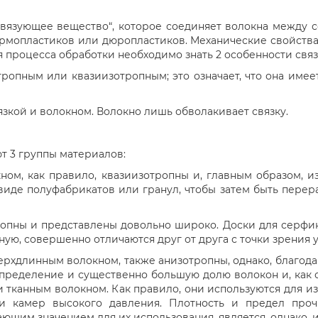
„связующее вещество“, которое соединяет волокна между 
ермопластиков или дюропластиков. Механические свойств
 процесса обработки необходимо знать 2 особенности связ
тропным или квазиизотропным; это означает, что она име
зкой и волокном. Волокно лишь обволакивает связку.
т 3 группы материалов:
ом, как правило, квазиизотропны и, главным образом, и
 виде полуфабрикатов или гранул, чтобы затем быть пер
опны и представлены довольно широко. Доски для серфинг
ую, совершенно отличаются друг от друга с точки зрения 
рхдлинным волокном, также анизотропны, однако, благо
пределение и существенно большую долю волокон и, как 
 тканным волокном. Как правило, они используются для и
и камер высокого давления. Плотность и предел про
щим значением для их использования, является, однако, 