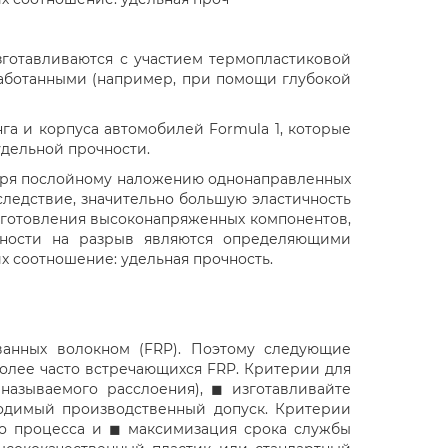
зготавливаются с участием термопластиковой
еработанными (например, при помощи глубокой
а и корпуса автомобилей Formula 1, которые
удельной прочности.
даря послойному наложению однонаправленных
следствие, значительно большую эластичность
зготовления высоконапряженных компонентов,
чности на разрыв являются определяющими
х соотношение: удельная прочность.
ванных волокном (FRP). Поэтому следующие
олее часто встречающихся FRP. Критерии для
называемого расслоения), ◼ изготавливайте
ходимый производственный допуск. Критерии
о процесса и ◼ максимизация срока службы