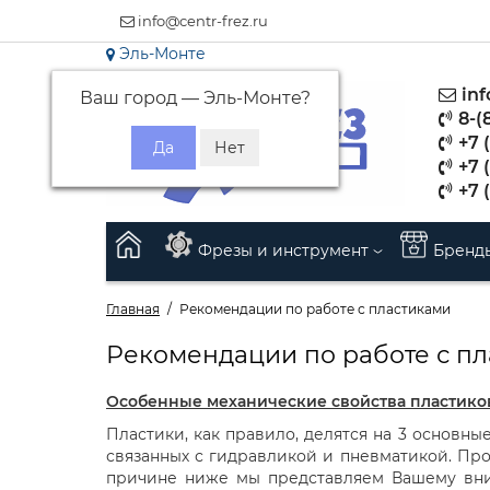
info@centr-frez.ru
Эль-Монте
inf
Ваш город —
Эль-Монте
?
8-(
+7 (
+7 
+7 
Фрезы и инструмент
Бренд
Главная
Рекомендации по работе с пластиками
Рекомендации по работе с п
Особенные механические свойства пластико
Пластики, как правило, делятся на 3 основны
связанных с гидравликой и пневматикой. Про
причине ниже мы представляем Вашему вни