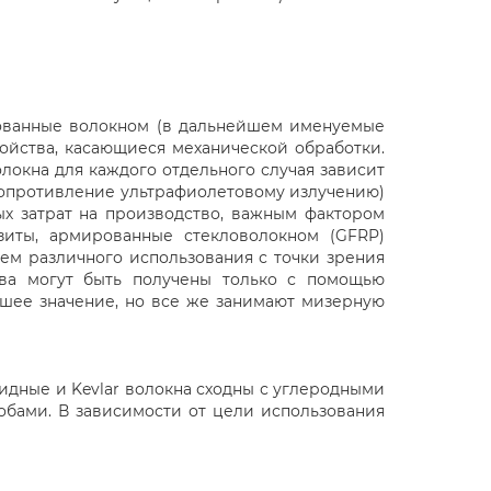
рованные волокном (в дальнейшем именуемые
ойства, касающиеся механической обработки.
локна для каждого отдельного случая зависит
, сопротивление ультрафиолетовому излучению)
ых затрат на производство, важным фактором
озиты, армированные стекловолокном (GFRP)
м различного использования с точки зрения
тва могут быть получены только с помощью
ьшее значение, но все же занимают мизерную
идные и Kevlar волокна сходны с углеродными
обами. В зависимости от цели использования