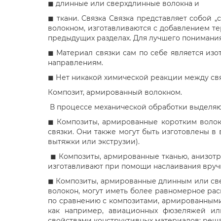
◼ длинные или сверхдлинные волокна и
◼ ткани. Связка Связка представляет собой 
волокном, изготавливаются с добавлением т
предыдущих разделах. Для лучшего понимания
◼ Материал связки сам по себе является изо
направлениям.
◼ Нет никакой химической реакции между свя
Композит, армированный волокном.
В процессе механической обработки выделяю
◼ Композиты, армированные коротким волокн
связки. Они также могут быть изготовлены в
вытяжки или экструзии).
◼ Композиты, армированные тканью, анизотр
изготавливают при помощи наслаивания вручн
◼ Композиты, армированные длинным или све
волокон, могут иметь более равномерное рас
по сравнению с композитами, армированными
как например, авиационных фюзеляжей ил
свойствами конструктивных материалов; решаю