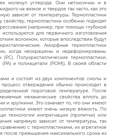
чек молекул углерода. Они нетоксичны и в
дкого на вязкое и твердое так часто, как это
рямую зависят от температуры. Термопластики
 свойству, термопластики особенно подходят
прессования (например, при помощи глубокой
о используются для первичного изготовления
ротким волокном, которые впоследствии будут
кристаллические. Аморфные термопластики
ми, когда неокрашены и недеформированы.
(PC). Полукристаллические термопластики,
(PA) и полиацетали (POM)). В своей области
ми и состоят из двух компонентов: смолы и
й процесс отверждения обычно происходит в
пределенной пороговой температуре. После
меняемые механические свойства вплоть до
 и хрупкими. Это означает то, что они имеют
ропластики имеют очень низкую вязкость. По
ощи технологии импрегнации (пропитки) или
ения напрямую зависит от температуры, так
 сравнению с термопластиками, их агрегатное
ния после превышения максимального срока их