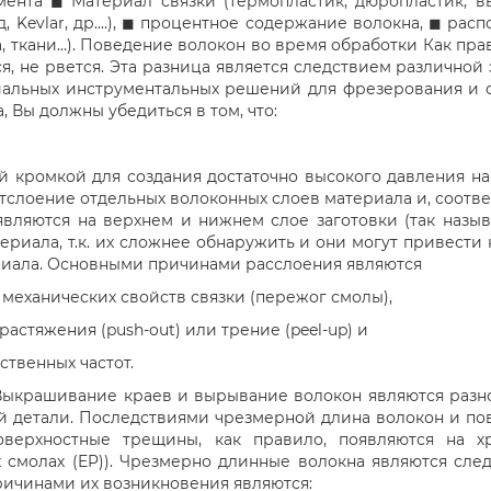
мента ◼ Материал связки (термопластик, дюропластик, в
од, Kevlar, др.…), ◼ процентное содержание волокна, ◼ р
, ткани…). Поведение волокон во время обработки Как пра
ется, не рвется. Эта разница является следствием различно
циальных инструментальных решений для фрезерования и 
 Вы должны убедиться в том, что:
й кромкой для создания достаточно высокого давления на
тслоение отдельных волоконных слоев материала и, соотве
вляются на верхнем и нижнем слое заготовки (так называ
риала, т.к. их сложнее обнаружить и они могут привести
риала. Основными причинами расслоения являются
механических свойств связки (пережог смолы),
стяжения (push-out) или трение (peel-up) и
твенных частот.
ыкрашивание краев и вырывание волокон являются разнов
й детали. Последствиями чрезмерной длина волокон и п
ерхностные трещины, как правило, появляются на х
 смолах (EP)). Чрезмерно длинные волокна являются сле
ричинами их возникновения являются: