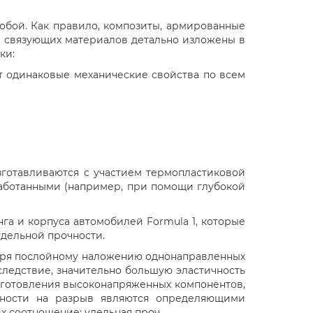
собой. Как правило, композиты, армированные
а связующих материалов детально изложены в
ки:
ет одинаковые механические свойства по всем
зготавливаются с участием термопластиковой
еработанными (например, при помощи глубокой
а и корпуса автомобилей Formula 1, которые
удельной прочности.
даря послойному наложению однонаправленных
следствие, значительно большую эластичность
зготовления высоконапряженных компонентов,
чности на разрыв являются определяющими
их соотношение: удельная проч