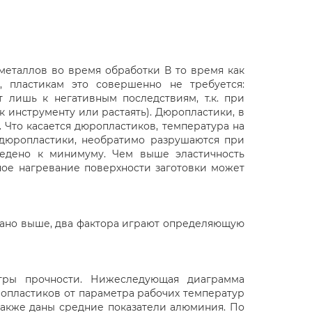
 металлов во время обработки В то время как
 пластикам это совершенно не требуется:
 лишь к негативным последствиям, т.к. при
к инструменту или растаять). Дюропластики, в
 Что касается дюропластиков, температура на
 дюропластики, необратимо разрушаются при
едено к минимуму. Чем выше эластичность
ное нагревание поверхности заготовки может
азано выше, два фактора играют определяющую
тры прочности. Нижеследующая диаграмма
опластиков от параметра рабочих температур
также даны средние показатели алюминия. По