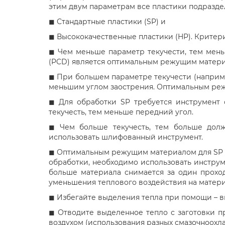
этим двум параметрам все пластики подразде
◼ Стандартные пластики (SP) и
◼ Высококачественные пластики (HP). Критер
◼ Чем меньше параметр текучести, тем мен
(PCD) является оптимальным режущим матер
◼ При большем параметре текучести (наприме
меньшим углом заострения. Оптимальным реж
◼ Для обработки SP требуется инструмент
текучесть, тем меньше передний угол.
◼ Чем больше текучесть, тем больше долж
использовать шлифованный инструмент.
◼ Оптимальным режущим материалом для SP бе
обработки, необходимо использовать инстр
больше материала снимается за один прохо
уменьшения теплового воздействия на матери
◼ Избегайте выделения тепла при помощи – в
◼ Отводите выделенное тепло с заготовки п
воздухом (использования разных смазочноохл