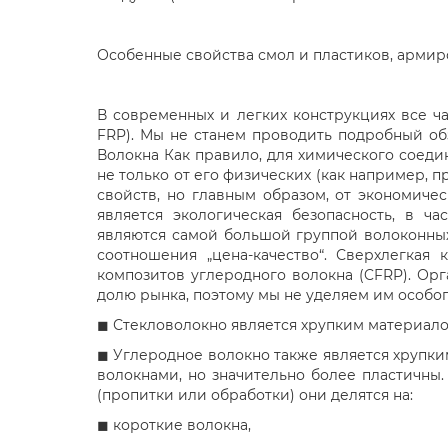
Особенные свойства смол и пластиков, армир
В современных и легких конструкциях все 
FRP). Мы не станем проводить подробный об
Волокна Как правило, для химического соеди
не только от его физических (как например, 
свойств, но главным образом, от экономиче
является экологическая безопасность, в ч
являются самой большой группой волоконны
соотношения „цена-качество“. Сверхлегка
композитов углеродного волокна (CFRP). Ор
долю рынка, поэтому мы не уделяем им особо
◼ Стекловолокно является хрупким материало
◼ Углеродное волокно также является хрупки
волокнами, но значительно более пластичны
(пропитки или обработки) они делятся на:
◼ короткие волокна,