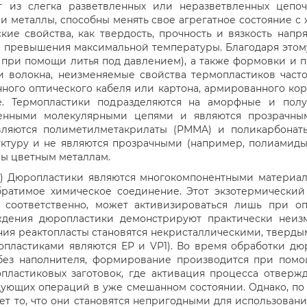
 из слегка разветвленных или неразветвленных цепо
 металлы, способны менять свое агрегатное состояние с жи
еские свойства, как твердость, прочность и вязкость нап
 превышения максимальной температуры. Благодаря этому
 при помощи литья под давлением), а также формовки и 
и волокна, неизменяемые свойства термопластиков част
ного оптического кабеля или картона, армированного ко
е. Термопластики подразделяются на аморфные и полу
ленными молекулярными цепями и являются прозрачны
яются полиметилметакрилаты (PMMA) и поликарбонаты 
ктуру и не являются прозрачными (например, полиамиды 
ны цветным металлам.
в) Дюропластики являются многокомпонентными материала
братимое химическое соединение. Этот экзотермически
 соответственно, может активизироваться лишь при о
дения дюропластики демонстрируют практически неиз
я реактопласты становятся некристаллическими, твердыми
опластиками являются EP и VP1). Во время обработки дю
 без наполнителя, формирование производится при пом
пластиковых заготовок, где активация процесса отвержд
дующих операций в уже смешанном состоянии. Однако, по
ает то, что они становятся непригодными для использова