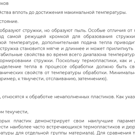
иков
йства вплоть до достижения макимальной температуры.
стояние.
образуют стружки, но образуют пыль. Особые отличия от
под самой режущей кромкой для образования стружки,
ой температуре, дополнительная подача тепла приводит
стружка становится мягче и длиннее и может прилипнуть 
абильные свойства во время всего диапазона температур.
ормировании стружки. Поскольку термопластики, как и
ыделение тепла в процессе обработки должно быть св
ханических свойств от температуры обработки. Минималь
имер, к тянучести, отслаиванию, затемнению).
относятся к обработке ненаполненных пластиков. Как ук
м текучести,
торых пластик демонстрирует свои наилучшие параме
ести наиболее часто встречающихся термопластиков и дюр
атуры для отдельной группы материала). Для сравнения 