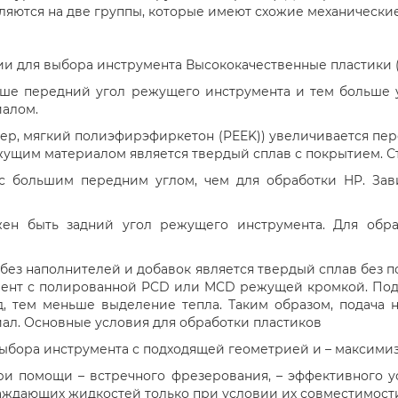
ляются на две группы, которые имеют схожие механические
ии для выбора инструмента Высококачественные пластики 
ьше передний угол режущего инструмента и тем больше у
иалом.
р, мягкий полиэфирэфиркетон (PEEK)) увеличивается пере
ущим материалом является твердый сплав с покрытием. Ст
 с большим передним углом, чем для обработки HP. Зав
ен быть задний угол режущего инструмента. Для обра
з наполнителей и добавок является твердый сплав без п
умент с полированной PCD или MCD режущей кромкой. Под
д, тем меньше выделение тепла. Таким образом, подача 
ал. Основные условия для обработки пластиков
ыбора инструмента с подходящей геометрией и – максимиз
ри помощи – встречного фрезерования, – эффективного 
аждающих жидкостей только при условии их совместимост